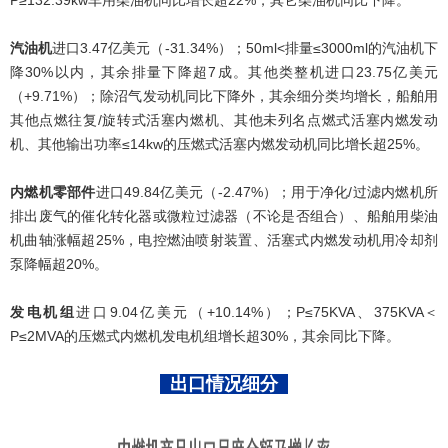
汽油机
进口3.47亿美元（-31.34%）；50ml<排量≤3000ml的汽油机下
降30%以内，其余排量下降超7成。其他类整机进口23.75亿美元
（+9.71%）；除沼气发动机同比下降外，其余细分类均增长，船舶用
其他点燃往复/旋转式活塞内燃机、其他未列名点燃式活塞内燃发动
机、其他输出功率≤14kw的压燃式活塞内燃发动机同比增长超25%。
内燃机零部件
进口49.84亿美元（-2.47%）；用于净化/过滤内燃机所
排出废气的催化转化器或微粒过滤器（不论是否组合）、船舶用柴油
机曲轴涨幅超25%，电控燃油喷射装置、活塞式内燃发动机用冷却剂
泵降幅超20%。
发电机组
进口9.04亿美元
（+10.14%）；P≤75KVA、375KVA＜
P≤2MVA的压燃式内燃机发电机组增长超30%，其余同比下降。
出口情况细分